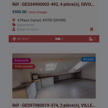
Réf : GES34900002-492, 4 pièce(s), GIVORS
€900.00
/ Hors Charges
4 Place Carnot, 69700 GIVORS
Appartement
Équipe de Givors
.
2
86.18 m
3
1
A Louer
Exclusivité
Visite virtuelle
Réf : GES97080019-374, 2 pièce(s), VILLEURBANNE