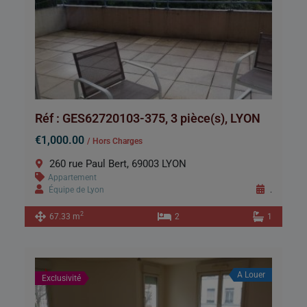
Réf : GES62720103-375, 3 pièce(s), LYON
€1,000.00
/ Hors Charges
260 rue Paul Bert, 69003 LYON
Appartement
Équipe de Lyon
.
2
67.33 m
2
1
A Louer
Exclusivité