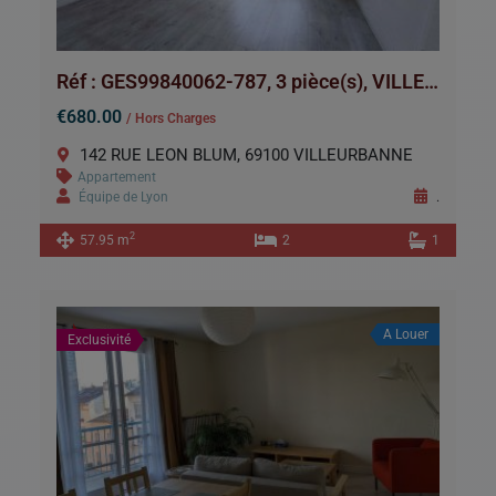
Réf : GES99840062-787, 3 pièce(s), VILLEURBANNE
€680.00
/ Hors Charges
142 RUE LEON BLUM, 69100 VILLEURBANNE
Appartement
Équipe de Lyon
.
2
57.95 m
2
1
A Louer
Exclusivité