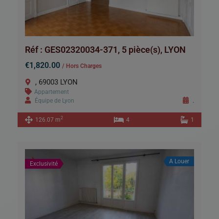
Réf : GES02320034-371, 5 pièce(s), LYON
€1,820.00
/ Hors Charges
, 69003 LYON
Appartement
Équipe de Lyon
.
2
126.07 m
4
1
A Louer
Exclusivité