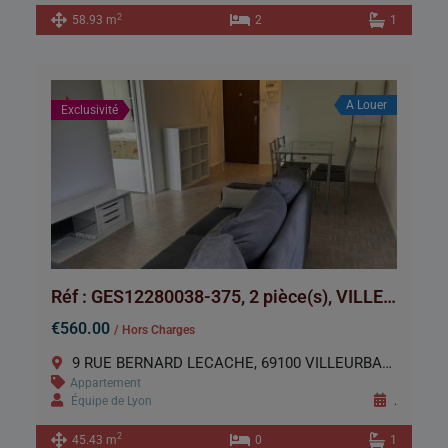
2
58.93 m
2
1
A Louer
Exclusivité
Réf : GES12280038-375, 2 pièce(s), VILLEURBANNE
€560.00
/ Hors Charges
9 RUE BERNARD LECACHE, 69100 VILLEURBANNE
Appartement
Équipe de Lyon
.
2
45.43 m
0
1