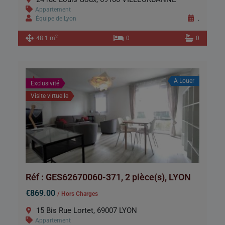
Appartement
Équipe de Lyon
.
2
48.1 m
0
0
A Louer
Exclusivité
Visite virtuelle
Réf : GES62670060-371, 2 pièce(s), LYON
€869.00
/ Hors Charges
15 Bis Rue Lortet, 69007 LYON
Appartement