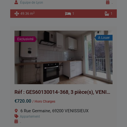
Équipe de Lyon
.
2
49.36 m
1
1
A Louer
Exclusivité
Réf : GES60130014-368, 3 pièce(s), VENISSIEUX
€720.00
/ Hors Charges
6 Rue Germaine, 69200 VENISSIEUX
Appartement
.