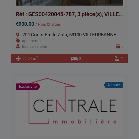
Réf : GES00420045-787, 3 pièce(s), VILLEURBANNE
€900.00
/ Hors Charges
204 Cours Emile Zola, 69100 VILLEURBANNE
Appartement
Équipe de Lyon
.
2
66.24 m
2
1
A Louer
Exclusivité