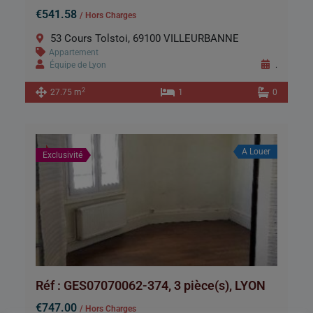
€541.58
/ Hors Charges
53 Cours Tolstoi, 69100 VILLEURBANNE
Appartement
Équipe de Lyon
.
2
27.75 m
1
0
A Louer
Exclusivité
Réf : GES07070062-374, 3 pièce(s), LYON
€747.00
/ Hors Charges