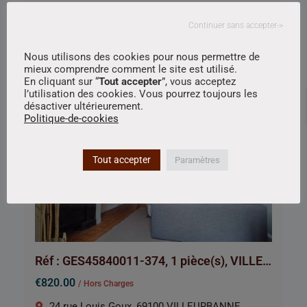
26 AVENUE BERTHELOT, 69007 LYON
Continuer sans accepter->
Appartement
Équipe de Lyon
.
Nous utilisons des cookies pour nous permettre de
mieux comprendre comment le site est utilisé.
2
48.82 m
2
0
En cliquant sur “
Tout accepter
”, vous acceptez
l’utilisation des cookies. Vous pourrez toujours les
désactiver ultérieurement.
Politique-de-cookies
A Louer
Exclusivité
Visite virtuelle
Tout accepter
Paramètres
Réf : GES45840011-374, 1 pièce(s), VILLEURBANNE
€820.00
/ Hors Charges
24 rue Louis Goux, 69100 VILLEURBANNE