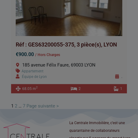
Réf : GES63200055-375, 3 pièce(s), LYON
€900.00
/ Hors Charges
185 avenue Félix Faure, 69003 LYON
Appartement
Équipe de Lyon
.
2
68.05 m
2
1
1
2
…
7
Page suivante >
La Centrale Immobilière, c’est une
quarantaine de collaborateurs