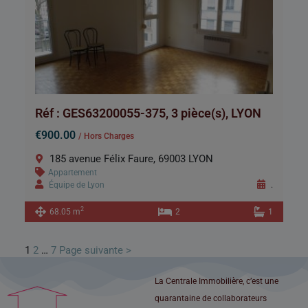
Réf : GES63200055-375, 3 pièce(s), LYON
€900.00
/ Hors Charges
185 avenue Félix Faure, 69003 LYON
Appartement
Équipe de Lyon
.
2
68.05 m
2
1
1
2
…
7
Page suivante >
La Centrale Immobilière, c’est une
quarantaine de collaborateurs