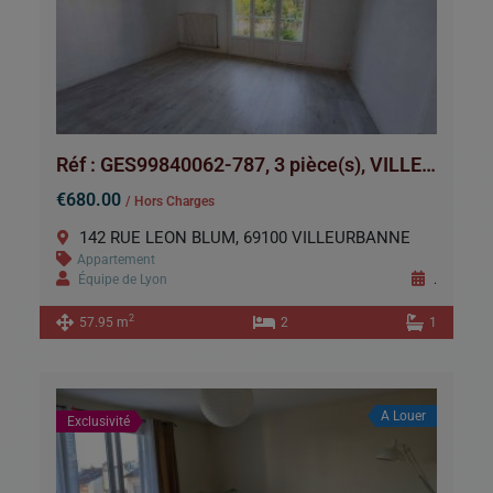
Réf : GES99840062-787, 3 pièce(s), VILLEURBANNE
€680.00
/ Hors Charges
142 RUE LEON BLUM, 69100 VILLEURBANNE
Appartement
Équipe de Lyon
.
2
57.95 m
2
1
A Louer
Exclusivité