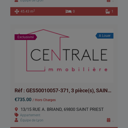
Équipe de Lyon
.
2
45.43 m
0
1
A Louer
Exclusivité
Réf : GES50010057-371, 3 pièce(s), SAINT PRIEST
€735.00
/ Hors Charges
13/15 RUE A. BRIAND, 69800 SAINT PRIEST
Appartement
Équipe de Lyon
.