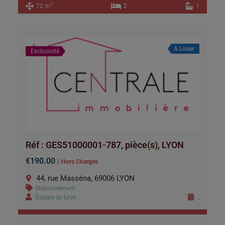
2
72 m
2
1
A Louer
Exclusivité
Réf : GES51000001-787, pièce(s), LYON
€190.00
/ Hors Charges
44, rue Masséna, 69006 LYON
Stationnement
Équipe de Lyon
.