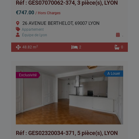
Réf : GES07070062-374, 3 pièce(s), LYON
€747.00
/ Hors Charges
26 AVENUE BERTHELOT, 69007 LYON
Appartement
Équipe de Lyon
.
2
48.82 m
2
0
A Louer
Exclusivité
Réf : GES02320034-371, 5 pièce(s), LYON