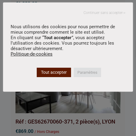
€1,820.00
/ Hors Charges
Continuer sans accepter->
, 69003 LYON
Appartement
Équipe de Lyon
.
Nous utilisons des cookies pour nous permettre de
mieux comprendre comment le site est utilisé.
En cliquant sur “
Tout accepter
”, vous acceptez
2
126.07 m
4
1
l’utilisation des cookies. Vous pourrez toujours les
désactiver ultérieurement.
Politique-de-cookies
A Louer
Exclusivité
Tout accepter
Paramètres
Visite virtuelle
Réf : GES62670060-371, 2 pièce(s), LYON
€869.00
/ Hors Charges