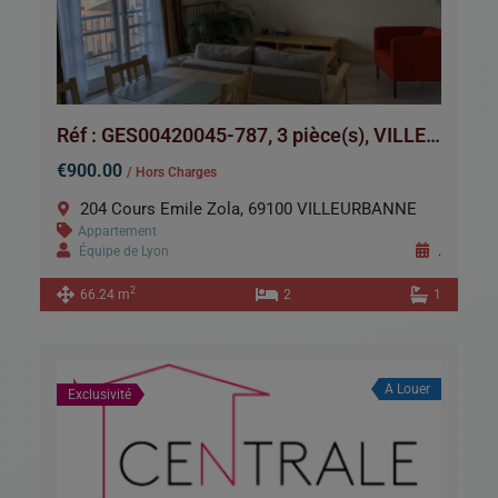
Réf : GES00420045-787, 3 pièce(s), VILLEURBANNE
€900.00
/ Hors Charges
204 Cours Emile Zola, 69100 VILLEURBANNE
Appartement
Équipe de Lyon
.
2
66.24 m
2
1
A Louer
Exclusivité