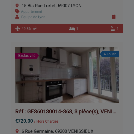
15 Bis Rue Lortet, 69007 LYON
Appartement
Équipe de Lyon
.
2
49.36 m
1
1
A Louer
Exclusivité
Réf : GES60130014-368, 3 pièce(s), VENISSIEUX
€720.00
/ Hors Charges
6 Rue Germaine, 69200 VENISSIEUX