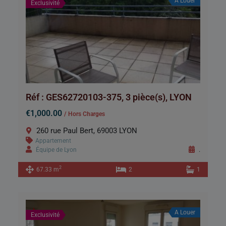
A Louer
Exclusivité
Réf : GES62720103-375, 3 pièce(s), LYON
€1,000.00
/ Hors Charges
260 rue Paul Bert, 69003 LYON
Appartement
Équipe de Lyon
.
2
67.33 m
2
1
A Louer
Exclusivité