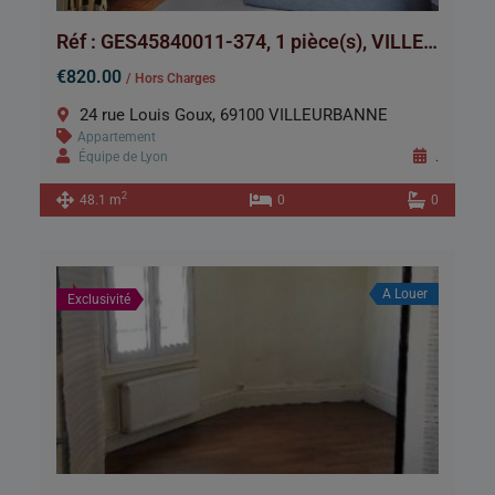
Réf : GES45840011-374, 1 pièce(s), VILLEURBANNE
€820.00
/ Hors Charges
24 rue Louis Goux, 69100 VILLEURBANNE
Appartement
Équipe de Lyon
.
2
48.1 m
0
0
A Louer
Exclusivité