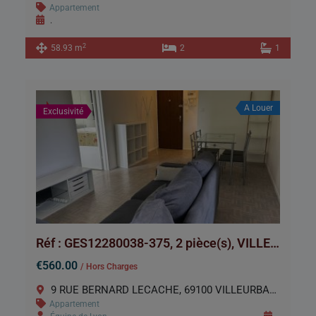
Appartement
.
2
58.93 m
2
1
A Louer
Exclusivité
Réf : GES12280038-375, 2 pièce(s), VILLEURBANNE
€560.00
/ Hors Charges
9 RUE BERNARD LECACHE, 69100 VILLEURBANNE
Appartement