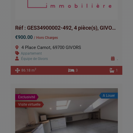
Réf : GES34900002-492, 4 pièce(s), GIVORS
€900.00
/ Hors Charges
4 Place Carnot, 69700 GIVORS
Appartement
Équipe de Givors
.
2
86.18 m
3
1
A Louer
Exclusivité
Visite virtuelle