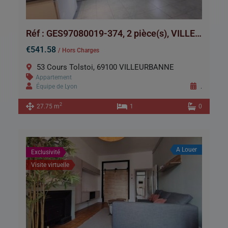
Réf : GES97080019-374, 2 pièce(s), VILLEURBANNE
€541.58
/ Hors Charges
53 Cours Tolstoi, 69100 VILLEURBANNE
Appartement
Équipe de Lyon
.
2
27.75 m
1
0
A Louer
Exclusivité
Visite virtuelle