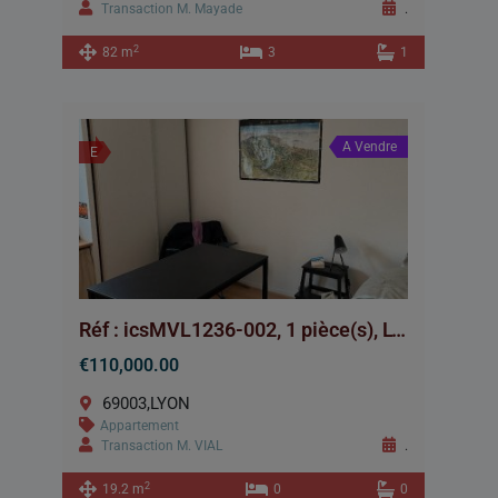
Transaction M. Mayade
.
2
82 m
3
1
A Vendre
E
Réf : icsMVL1236-002, 1 pièce(s), LYON
€110,000.00
69003,LYON
Appartement
Transaction M. VIAL
.
2
19.2 m
0
0