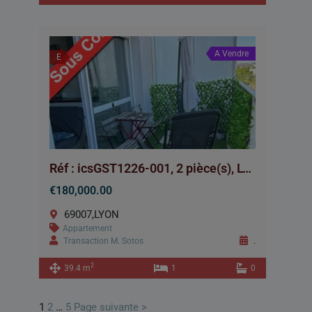
A Vendre
E
Réf : icsGST1226-001, 2 pièce(s), LYON
€180,000.00
69007,LYON
Appartement
Transaction M. Sotos
.
2
39.4 m
1
0
1
2
…
5
Page suivante >