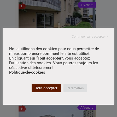
A Vendre
E
Continuer sans accepter->
Réf : icsRME1122-003, 1 pièce(s),BRON
Nous utilisons des cookies pour nous permettre de
mieux comprendre comment le site est utilisé.
€115,000.00
En cliquant sur “
Tout accepter
”, vous acceptez
l’utilisation des cookies. Vous pourrez toujours les
69500,BRON
désactiver ultérieurement.
Appartement
Politique-de-cookies
Transaction M. Mayade
.
2
21.65 m
0
0
Tout accepter
Paramètres
A Vendre
P