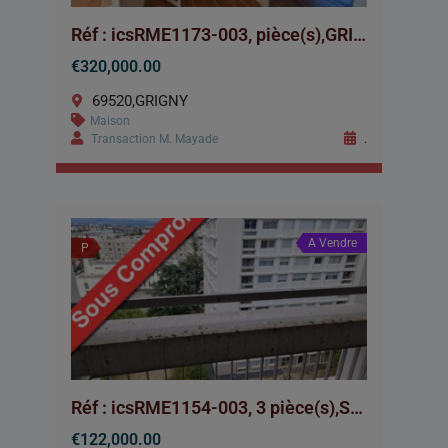
Réf : icsRME1173-003, pièce(s),GRIGNY
€320,000.00
69520,GRIGNY
Maison
Transaction M. Mayade
.
A Vendre
P
Réf : icsRME1154-003, 3 pièce(s),ST PRIEST
€122,000.00