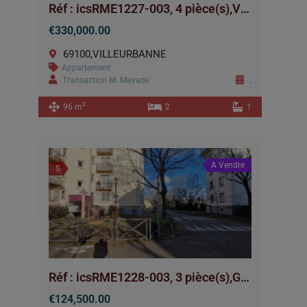
Réf : icsRME1227-003, 4 pièce(s),VILLEURBANNE
€330,000.00
69100,VILLEURBANNE
Appartement
Transaction M. Mayade
.
2
96 m
2
1
A Vendre
S
Réf : icsRME1228-003, 3 pièce(s),GRIGNY
€124,500.00