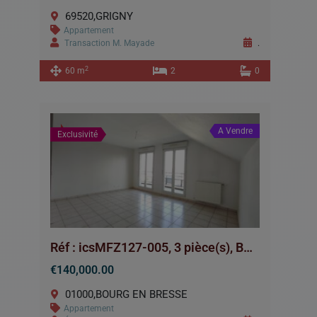
69520,GRIGNY
Appartement
Transaction M. Mayade
.
2
60 m
2
0
A Vendre
Exclusivité
Réf : icsMFZ127-005, 3 pièce(s), BOURG EN BRESSE
€140,000.00
01000,BOURG EN BRESSE
Appartement