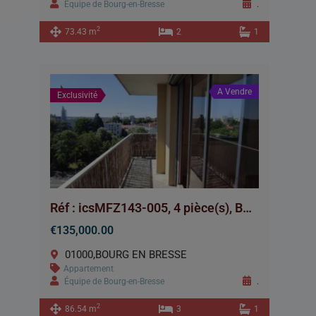
Équipe de Bourg-en-Bresse
.
2
73.43 m
2
1
A Vendre
Exclusivité
Réf : icsMFZ143-005, 4 pièce(s), BOURG EN BRESSE
€135,000.00
01000,BOURG EN BRESSE
Appartement
Équipe de Bourg-en-Bresse
.
2
86.54 m
3
1