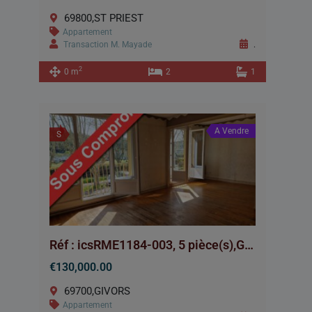
69800,ST PRIEST
Appartement
Transaction M. Mayade
.
2
0 m
2
1
A Vendre
S
Réf : icsRME1184-003, 5 pièce(s),GIVORS
€130,000.00
69700,GIVORS
Appartement