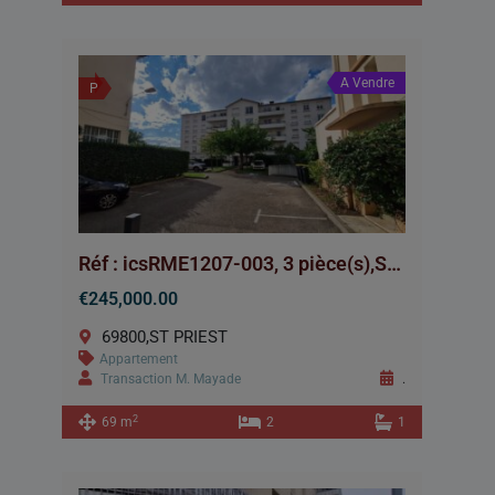
A Vendre
P
Réf : icsRME1207-003, 3 pièce(s),ST PRIEST
€245,000.00
69800,ST PRIEST
Appartement
Transaction M. Mayade
.
2
69 m
2
1