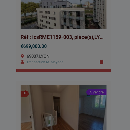
Réf : icsRME1159-003, pièce(s),LYON
€699,000.00
69007,LYON
Transaction M. Mayade
.
A Vendre
P